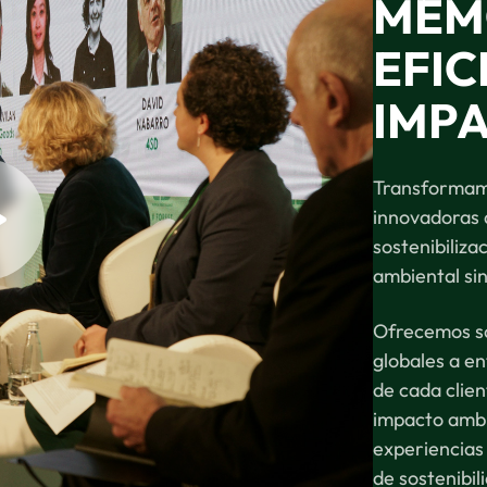
MEM
EFIC
IMP
Transformamo
innovadoras a
sostenibiliz
ambiental si
Ofrecemos so
globales a en
de cada clien
impacto ambi
experiencias
de sostenibil