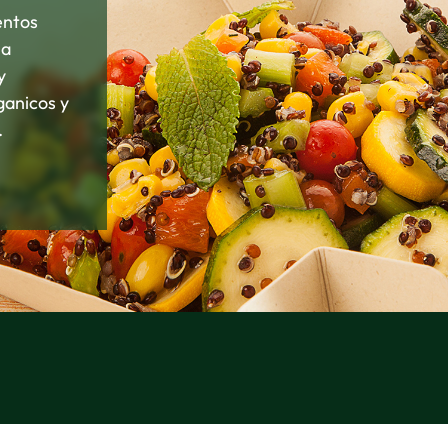
entos
la
y
ganicos y
.