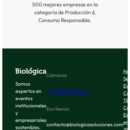
500 mejores empresas en la
categoría de Producción &
Consumo Responsable.
No
Llámanos
Ser
Somos
Ev
expertos en
+57 311 263 65 62
Co
eventos
Té
institucionales
Co
Escríbenos
y
Es
empresariales
en
contacto@biologicasoluciones.com
sostenibles.
Wh