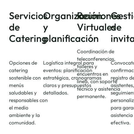
Servicios
Organización
Reuniones
Gest
de
y
Virtuales
de
Catering
planificación
invit
Coordinación de
teleconferencias,
Opciones de
Logística integral para
Convocato
talleres y
catering
eventos: planificación
confirmac
encuentros en
sostenible con
estratégica, cronogramas
registro d
línea, con soporte
menús
claros y presupuestos
asistentes
técnico y asistencia
saludables y
detallados.
seguimien
permanente.
responsables con
personali
el medio
para gara
ambiente y la
asistencia
comunidad.
efectiva.