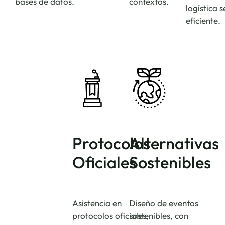
bases de datos.
contextos.
logística 
eficiente.
Protocolos
Alternativas
Oficiales
Sostenibles
Asistencia en
Diseño de eventos
protocolos oficiales,
sostenibles, con