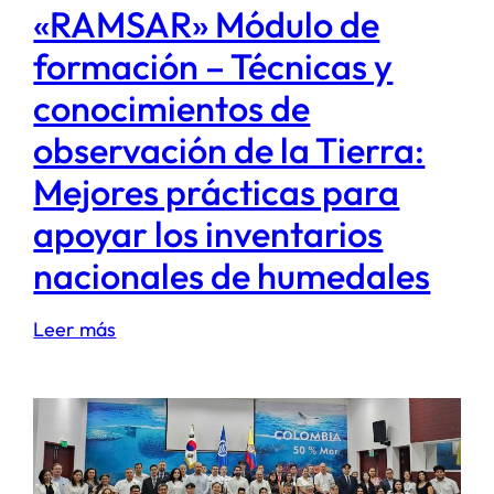
«RAMSAR» Módulo de
formación – Técnicas y
conocimientos de
observación de la Tierra:
Mejores prácticas para
apoyar los inventarios
nacionales de humedales
:
Leer más
«RAMSAR»
Módulo
de
formación
–