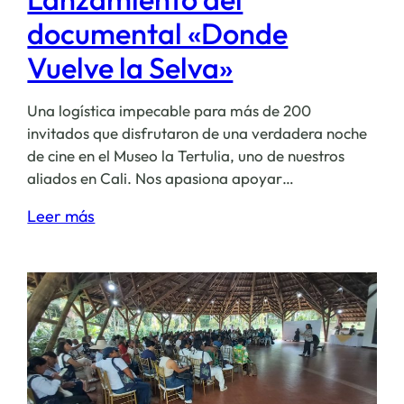
del
documental «Donde
Caribe»
Vuelve la Selva»
(CCIO
C-
Una logística impecable para más de 200
AEC)
invitados que disfrutaron de una verdadera noche
de cine en el Museo la Tertulia, uno de nuestros
aliados en Cali. ​Nos apasiona apoyar…
:
Leer más
Lanzamiento
del
documental
«Donde
Vuelve
la
Selva»