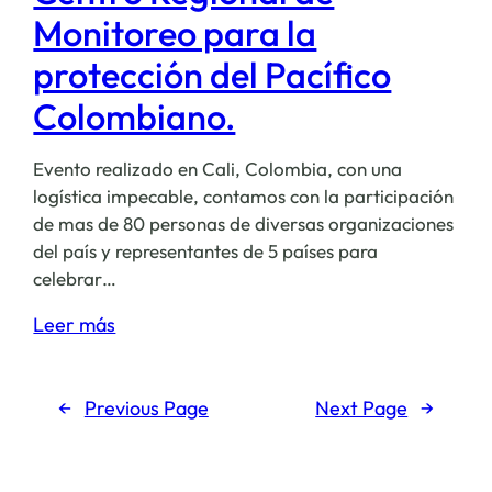
Monitoreo para la
protección del Pacífico
Colombiano.
Evento realizado en Cali, Colombia, con una
logística impecable, contamos con la participación
de mas de 80 personas de diversas organizaciones
del país y representantes de 5 países para
celebrar…
:
Leer más
Inauguración
de
←
Previous Page
Next Page
→
«Yubarta»
Centro
Regional