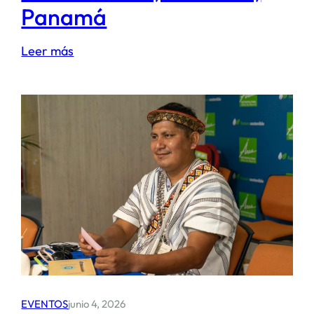
Panamá
:
Leer más
Climate
Breaktrought
Retreat
2026;
Gamboa,
Panamá
EVENTOS
junio 4, 2026