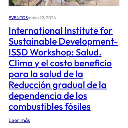
trabajo,
el
EVENTOS
mayo 22, 2026
mercado
y
International Institute for
la
Sustainable Development-
comunidad.
ISSD Workshop: Salud.
Clima y el costo beneficio
para la salud de la
Reducción gradual de la
dependencia de los
combustibles fósiles
:
Leer más
International