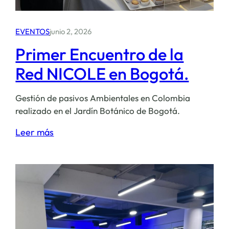
EVENTOS
junio 2, 2026
Primer Encuentro de la
Red NICOLE en Bogotá.
Gestión de pasivos Ambientales en Colombia
realizado en el Jardín Botánico de Bogotá.
:
Leer más
Primer
Encuentro
de
la
Red
NICOLE
en