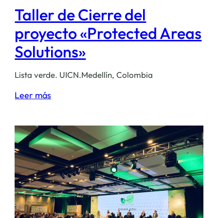
Taller de Cierre del
proyecto «Protected Areas
Solutions»
Lista verde. UICN.Medellín, Colombia
:
Leer más
Taller
de
Cierre
del
proyecto
«Protected
Areas
Solutions»