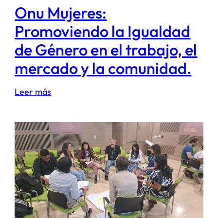
Onu Mujeres:
Promoviendo la Igualdad
de Género en el trabajo, el
mercado y la comunidad.
:
Leer más
Onu
Mujeres:
Promoviendo
la
Igualdad
de
Género
en
el